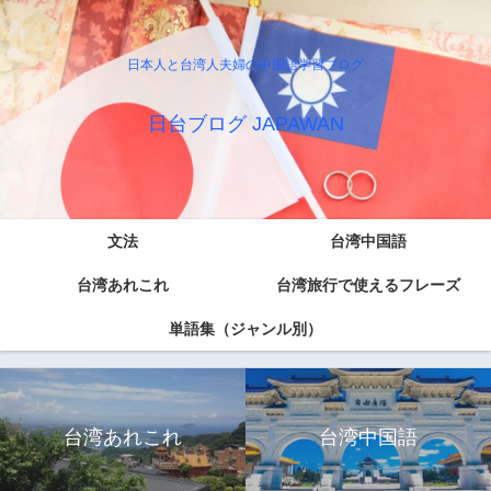
日本人と台湾人夫婦の中国語学習ブログ
日台ブログ JAPAWAN
文法
台湾中国語
台湾あれこれ
台湾旅行で使えるフレーズ
単語集（ジャンル別）
台湾あれこれ
台湾中国語