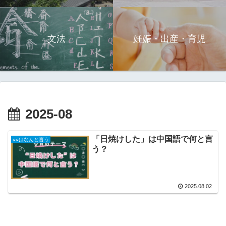
文法
妊娠・出産・育児
2025-08
「日焼けした」は中国語で何と言
○○はなんと言う
う？
2025.08.02