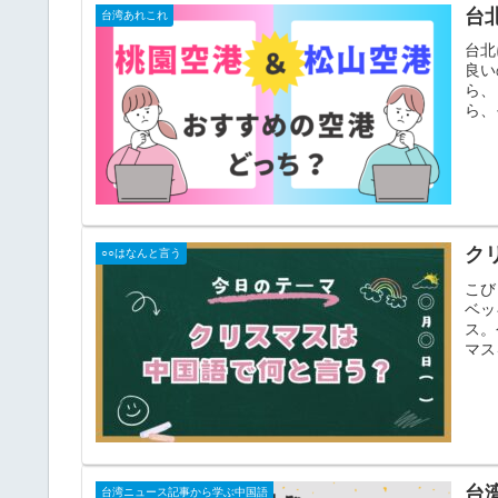
台
台湾あれこれ
台北
良い
ら、
ら、
ク
○○はなんと言う
こび
ベッ
ス。
マス
台
台湾ニュース記事から学ぶ中国語