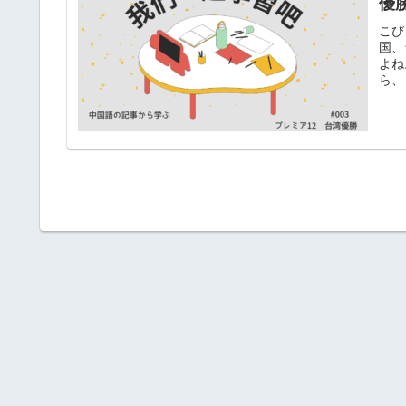
優
こび
国、
よね
ら、