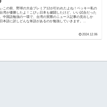
勝
ぃこの前、野球の大会プレミア12が行われたよね！ベッキー私の
台湾が優勝したよ！こびぃ日本も健闘したけど、いい試合だった
。中国語勉強の一環で、台湾の実際のニュース記事の見出しか
日本語に訳しどんな単語があるのか勉強していきます。...
2024.12.06