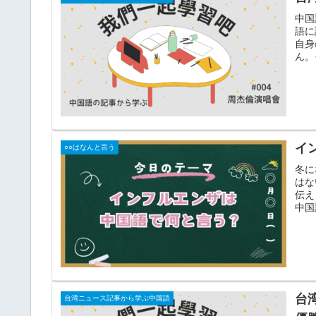
中国
語に
自身
ん。
イ
○○はなんと言う
冬に
はな
伝え
中国
台
台湾ニュース記事から学ぶ中国語