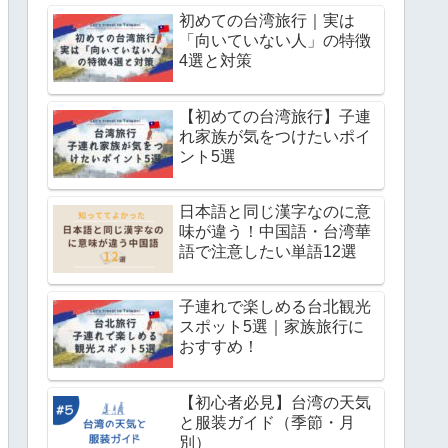
初めての台湾旅行｜実は
「向いていない人」の特徴
4選と対策
【初めての台湾旅行】子連
れ家族が気をつけたいポイ
ント5選
日本語と同じ漢字なのに意
味が違う！中国語・台湾華
語で注意したい単語12選
子連れで楽しめる台北観光
スポット5選｜家族旅行に
おすすめ！
【初心者必見】台湾の天気
と服装ガイド（季節・月
別）