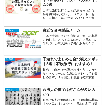
ム5選
台湾に旅行に行くことが決まったから、
持ち物準備しないと。パスポート、お
金、衣類と。あとは持っていくと便利な
ものはあるかな？ベッキー必須ではない
けど、あると便利なもの５個紹介する
ね！「台湾旅行、何を持っていけばいい
身近な台湾製品メーカー
台湾あれこれ
んだろう？」初めての家族旅行...
日本で生活していて台湾メーカーの製品
に触れることってあるのかな？日本での
生活で、台湾の製品て何があるのか気に
なったことはありませんか？最近は半導
体メーカーのTSMCが熊本に工場を建設
するとニュースがありました。この
TSMCは台湾の企業です。...
子連れで楽しめる台北観光スポッ
台湾旅行
ト5選｜家族旅行におすすめ！
初めての海外での家族旅行どうしようか
な～ベッキー台北は家族旅行としても楽
しめますよ！今回は子供連れの家族旅行
でも楽しめる台北観光スポットをお伝え
するね！「次の家族旅行、どこに行こ
う？」と迷っている方へ。実は台湾・台
台湾人の苗字は何さんが多いの
台湾あれこれ
北は、子ども連れでもとって...
か？
名字は全部で何種類？約1500種類結構あ
るなと思いましたけど、日本の名字は数