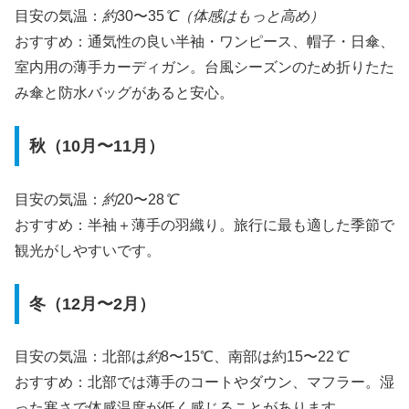
目安の気温：
約
30〜35
℃（体感はもっと高め）
おすすめ：通気性の良い半袖・ワンピース、帽子・日傘、
室内用の薄手カーディガン。台風シーズンのため折りたた
み傘と防水バッグがあると安心。
秋（10月〜11月）
目安の気温：
約
20〜28
℃
おすすめ：半袖＋薄手の羽織り。旅行に最も適した季節で
観光がしやすいです。
冬（12月〜2月）
目安の気温：北部は
約
8〜15℃、南部は約15〜22
℃
おすすめ：北部では薄手のコートやダウン、マフラー。湿
った寒さで体感温度が低く感じることがあります。