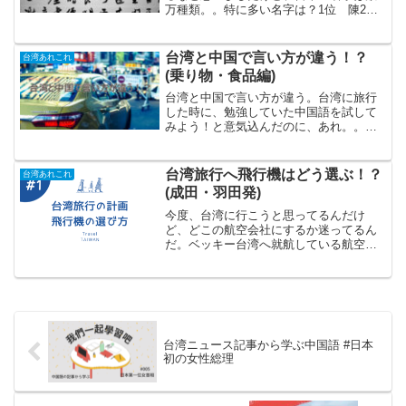
万種類。。特に多い名字は？1位 陳2
位 林3位 黄4位 張5位 李6位 王7
位 呉8位 劉9位 蔡10位 揚上位10個
の名字で全体の半数以上を占めていま
台湾と中国で言い方が違う！？
台湾あれこれ
す。ベッキー...
(乗り物・食品編)
台湾と中国で言い方が違う。台湾に旅行
した時に、勉強していた中国語を試して
みよう！と意気込んだのに、あれ。。。
勉強していた中国語と何か違う。。と感
じた方もいらっしゃるんじゃないでしょ
うか？そうなんです！台湾と中国では言
台湾旅行へ飛行機はどう選ぶ！？
台湾あれこれ
い方(表現方法)が違う単...
(成田・羽田発)
今度、台湾に行こうと思ってるんだけ
ど、どこの航空会社にするか迷ってるん
だ。ベッキー台湾へ就航している航空会
社はたくさんあるから、悩んでしまうの
も無理ないよねどうやって選べば良いの
かな。ベッキー選ぶポイントとしては①
価格②サービス③時間帯など...
台湾ニュース記事から学ぶ中国語 #日本
初の女性総理