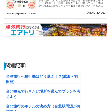
台湾に旅行に行くことが決まったから、持ち物準備しない
と。パスポート、お金、衣類と。あとは持っていくと便利
なものはあるかな？ベッキー必須ではないけど、あると便
利なもの５個紹介するね！「台湾旅行、何を持っていけば
いいんだろう？」初めての家族旅行...
2025.02.24
www.japawan.com
関連記事:
台湾旅行へ飛行機はどう選ぶ！？(成田・羽
田発)
台北観光で行きたい場所を選んでプランを考
えよう
台北旅行のホテルの決め方（台北駅周辺がお