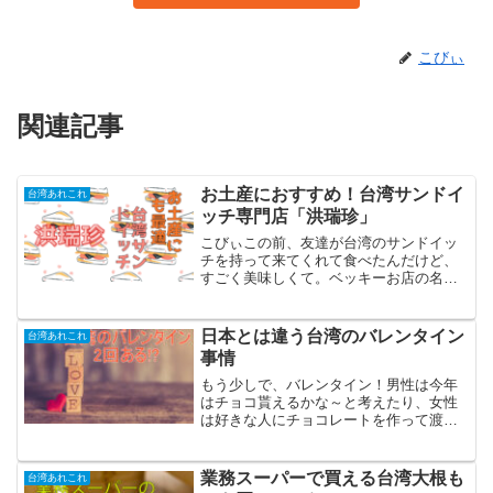
こびぃ
関連記事
お土産におすすめ！台湾サンドイ
台湾あれこれ
ッチ専門店「洪瑞珍」
こびぃこの前、友達が台湾のサンドイッ
チを持って来てくれて食べたんだけど、
すごく美味しくて。ベッキーお店の名前
はわかる？こびぃ確か、漢字3文字だった
ような。。。ベッキーたぶん、洪瑞珍の
サンドイッチだと思う。こびぃまた、食
日本とは違う台湾のバレンタイン
台湾あれこれ
べたいんだけどどこで買...
事情
もう少しで、バレンタイン！男性は今年
はチョコ貰えるかな～と考えたり、女性
は好きな人にチョコレートを作って渡し
たり、そんなドキドキする日ですよね。
こびぃ僕も学生のときは期待はしてない
けど、もしかしたら！となんかソワソワ
業務スーパーで買える台湾大根も
台湾あれこれ
する日だったな。ベッキー...