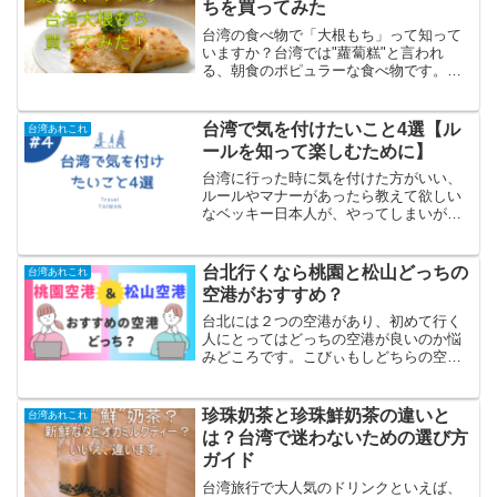
ちを買ってみた
台湾の食べ物で「大根もち」って知って
いますか？台湾では"蘿蔔糕"と言われ
る、朝食のポピュラーな食べ物です。そ
んな台湾大根もちが業務スーパーで発
見！早速、買って食してみることに。大
根もちって何？そもそも大根もちって何
台湾で気を付けたいこと4選【ル
台湾あれこれ
なのでしょうか？大根の餅？...
ールを知って楽しむために】
台湾に行った時に気を付けた方がいい、
ルールやマナーがあったら教えて欲しい
なベッキー日本人が、やってしまいがち
なことがあるよ。今回は台湾で気を付け
て欲しいことを４つ伝えるね！台湾で気
を付けること4選トイレットペーパーは流
台北行くなら桃園と松山どっちの
台湾あれこれ
さない初めて台湾に行っ...
空港がおすすめ？
台北には２つの空港があり、初めて行く
人にとってはどっちの空港が良いのか悩
みどころです。こびぃもしどちらの空港
も利用できるなら、どっちが良いんだろ
う？ベッキーそれぞれの空港の特徴があ
るから、それを知ったうえで決めてみよ
珍珠奶茶と珍珠鮮奶茶の違いと
台湾あれこれ
う今回は台北にある２つの...
は？台湾で迷わないための選び方
ガイド
台湾旅行で大人気のドリンクといえば、