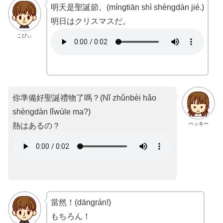
明天是聖誕節。(míngtiān shì shèngdàn jié.)
明日はクリスマスだ。
こびぃ
你準備好聖誕禮物了嗎？(Nǐ zhǔnbèi hǎo
shèngdàn lǐwùle ma?)
ベッキー
熱はあるの？
當然！(dāngrán!)
もちろん！