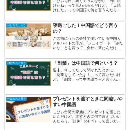
こびぃ毎日、暑くてみんなから「日に焼
けたね」って言われるんだけど。「日焼
けした」って中国語で何と言うんだろ
う？ベッキー「日焼けした」は中国語
で”曬黑了”と言うよ。今回はこの言葉を紹
介していくね！「日焼けした」は中国語
寝過ごした！中国語でどう言う
○○はなんと言う
で”曬黑了”「日焼けした...
の？
この前にうちの会社で働いている中国人
アルバイトの子が、”シュイゴートー”みた
いなことを言って、会社に来たんだけ
ど、何て言ってたんだろう。。。ベッキ
ーうーん。なんだろう。もしかして、そ
の子が会社に来た時っていつもより遅か
「副業」は中国語で何という？
○○はなんと言う
ったりした？言われてみ...
週末、何してたって聞かれたときに、
「副業をしていたよ！」って言いたいけ
ど。「副業」って中国語で何と言うんだ
ろう？ベッキー「副業」は中国語でも同
じだよあとは発音を知っておこうね！
「副業」の中国語と発音を知ろう！「副
業」は中国語でも「副業」で通...
プレゼントを渡すときに間違いや
○○はなんと言う
すい中国語
こびぃ台湾の家族にプレゼントを渡した
いんだけど、渡すときに何て言えばいい
んだろう。”給你”（gěi nǐ）って言い方は
知ってるよ！ベッキー”給你”も確かに「あ