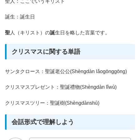
聖人：ここでいうキリスト
誕生：誕生日
聖
人（キリスト）の
誕
生日を略した言葉です。
クリスマスに関する単語
サンタクロース：聖誕老公公(Shèngdàn lǎogōnggōng)
クリスマスプレゼント：聖誕禮物(Shèngdàn lǐwù)
クリスマスツリー：聖誕樹(Shèngdànshù)
会話形式で理解しよう