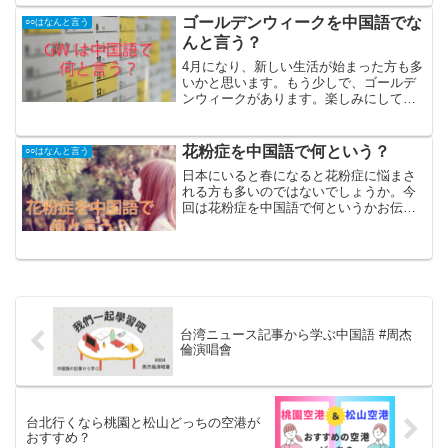
げる」っていう意味だよ！だけど、今回
の場合は”送你”（sòng nǐ）っていう言
ゴールデンウィークを中国語でな
○○はなんと言う
い...
んと言う？
4月になり、新しい生活が始まった方も多
いかと思います。もう少しで、ゴールデ
ンウィークがあります。楽しみにしてい
る方も多いのではないでしょうか！？今
回は、"ゴールデンウィーク"は中国語で
何と言うのか。そして、「ゴールデンウ
花粉症を中国語で何という？
○○はなんと言う
ィークは何するの？」...
日本にいると春になると花粉症に悩まさ
れる方も多いのではないでしょうか。今
回は花粉症を中国語で何というかお伝え
します。花粉症を中国語で何という？花
粉症は中国語で花粉症(huā fěn zhèng)と
いいます。花粉症に関する単語鼻水：鼻
涕（Bí...
台湾ニュース記事から学ぶ中国語 #周杰
倫演唱會
台北行くなら桃園と松山どっちの空港が
おすすめ？