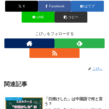
X
Facebook
はてブ
LINE
コピー
こびぃをフォローする
こびぃ
関連記事
「日焼けした」は中国語で何と言
○○はなんと言う
う？