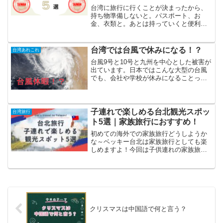
台湾に旅行に行くことが決まったから、
持ち物準備しないと。パスポート、お
金、衣類と。あとは持っていくと便利な
ものはあるかな？ベッキー必須ではない
けど、あると便利なもの５個紹介する
ね！「台湾旅行、何を持っていけばいい
台湾では台風で休みになる！？
台湾あれこれ
んだろう？」初めての家族旅行...
台風9号と10号と九州を中心とした被害が
出ています。日本ではこんな大型の台風
でも、会社や学校が休みになることって
あまりないですよね。同じように台風が
多い台湾では、どんな天気であろうと通
勤・通学する日本を不思議に思っている
みたいです。ベッキー...
子連れで楽しめる台北観光スポッ
台湾旅行
ト5選｜家族旅行におすすめ！
初めての海外での家族旅行どうしようか
な～ベッキー台北は家族旅行としても楽
しめますよ！今回は子供連れの家族旅行
でも楽しめる台北観光スポットをお伝え
するね！「次の家族旅行、どこに行こ
う？」と迷っている方へ。実は台湾・台
北は、子ども連れでもとって...
クリスマスは中国語で何と言う？