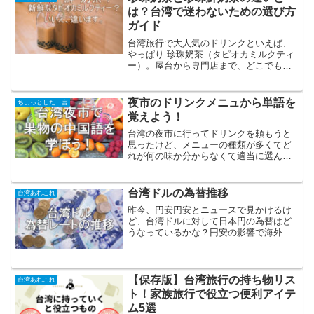
は？台湾で迷わないための選び方
ガイド
台湾旅行で大人気のドリンクといえば、
やっぱり 珍珠奶茶（タピオカミルクティ
ー）。屋台から専門店まで、どこでも飲
める定番です。でも実は、メニューに
「珍珠奶茶」と「珍珠鮮奶茶」という 似
た名前のドリンクが並んでいて迷ったこ
夜市のドリンクメニュから単語を
ちょっとした一言
とはありませんか？どち...
覚えよう！
台湾の夜市に行ってドリンクを頼もうと
思ったけど、メニューの種類が多くてど
れが何の味か分からなくて適当に選んじ
ゃった思い出があるよ。。。台湾に行く
とまず飲みたいと思うのが、タピオカミ
ルクティーではないでしょうか。しかし
台湾ドルの為替推移
台湾あれこれ
夜市に行くとタピオカのお...
昨今、円安円安とニュースで見かけるけ
ど、台湾ドルに対して日本円の為替はど
うなっているかな？円安の影響で海外旅
行にかかる出費が増えています。安くて
美味しいものが食べれることで人気の台
湾も、今と昔では旅行費用にも違いが出
ているのか、この記事で紹...
【保存版】台湾旅行の持ち物リス
台湾あれこれ
ト！家族旅行で役立つ便利アイテ
ム5選