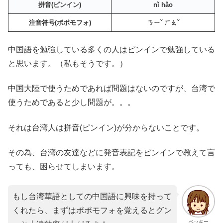
拼音(ピンイン)
nǐ hǎo
注音符号(ポポモフォ)
ㄋㄧˇ ㄏㄠˇ
中国語を勉強している多くの人はピンインで勉強している
と思います。（私もそうです。）
中国大陸で使うためであれば問題はないのですが、台湾で
使うためであると少し問題が。。。
それは台湾人は拼音(ピンイン)が分からないことです。
その為、台湾の友達などに発音表記をピンインで教えて言
っても、困らせてしまいます。
もし台湾華語としての中国語に興味を持って
くれたら、まずはポポモフォを覚えるとグン
ベッキー