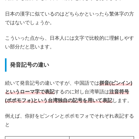
日本の漢字に似ているのはどちらかといったら繁体字の方
ではないでしょうか。
こういった点から、日本人には文字で比較的に理解しやす
い部分だと思います。
発音記号の違い
続いて発音記号の違いですが、中国語では
拼音(ピンイン)
というローマ字で表記
するのに対し台湾華語は
注音符号
(ポポモフォ)という台湾独自の記号を用いて表記
します。
例えば、你好をピンインとポポモフォでそれぞれ表記する
と