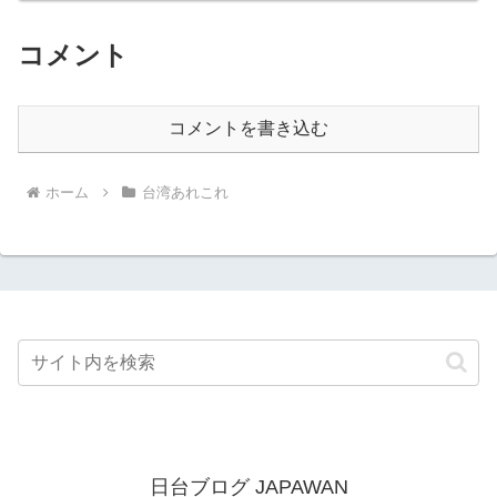
コメント
コメントを書き込む
ホーム
台湾あれこれ
日台ブログ JAPAWAN