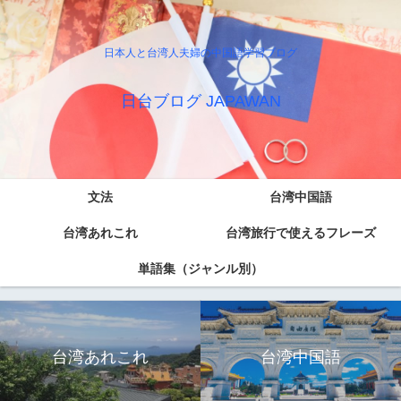
日本人と台湾人夫婦の中国語学習ブログ
日台ブログ JAPAWAN
文法
台湾中国語
台湾あれこれ
台湾旅行で使えるフレーズ
単語集（ジャンル別）
台湾あれこれ
台湾中国語