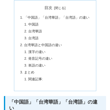
目次
「中国語」「台湾華語」「台湾語」の違い
中国語
台湾華語
台湾語
台湾華語と中国語の違い
漢字の違い
発音記号の違い
単語の違い
まとめ
関連記事:
「中国語」「台湾華語」「台湾語」の違
い