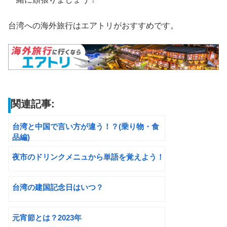
台湾への海外旅行はエアトリがおすすめです。
関連記事:
台湾と中国で言い方が違う！？(乗り物・食
品編)
夜市のドリンクメニュから単語を覚えよう！
台湾の建国記念日はいつ？
元宵節とは？2023年