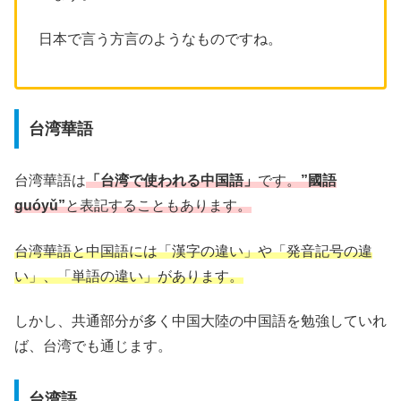
日本で言う方言のようなものですね。
台湾華語
台湾華語は
「台湾で使われる中国語」
です。
”國語
guóyǔ”
と表記することもあります。
台湾華語と中国語には「漢字の違い」や「発音記号の違
い」、「単語の違い」があります。
しかし、共通部分が多く中国大陸の中国語を勉強していれ
ば、台湾でも通じます。
台湾語