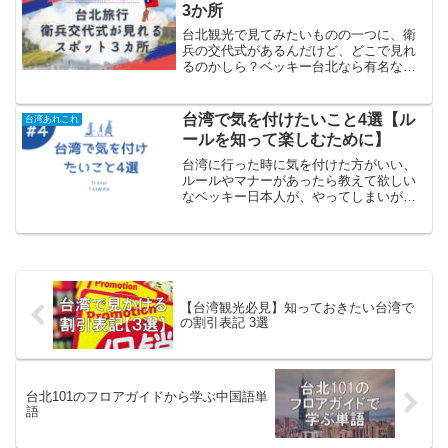
を受けようと考える人も多...
3か所
台北観光で見てみたいものの一つに、衛
兵の交代式があるんだけど、どこで見れ
るのかしら？ベッキー台北なら有名なと
ころ３か所あるから、今日はその場所を
教えるね！衛兵が見れる場所3カ所中正紀
念堂中正紀念堂１つ目は、中正紀念堂。
台湾で気を付けたいこと4選【ル
台湾あれこれ
蒋介石の銅像があり、そ...
ールを知って楽しむために】
台湾に行った時に気を付けた方がいい、
ルールやマナーがあったら教えて欲しい
なベッキー日本人が、やってしまいがち
なことがあるよ。今回は台湾で気を付け
て欲しいことを４つ伝えるね！台湾で気
を付けること4選トイレットペーパーは流
さない初めて台湾に行っ...
【台湾観光必見】知っておきたい台湾で
の割引表記 3選
台北101のフロアガイドから学ぶ中国語単
語