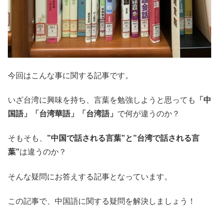
今回はこんな事に関する記事です。
いざ台湾に興味を持ち、言葉を勉強しようと思っても
「中
国語」「台湾華語」「台湾語」
で何が違うのか？
そもそも、
”中国で話される言葉”と”台湾で話される言
葉”
は違うのか？
そんな疑問にお答えする記事となっています。
この記事で、中国語に関する疑問を解決しましょう！