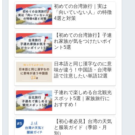
初めての台湾旅行｜実は
「向いていない人」の特徴
4選と対策
【初めての台湾旅行】子連
れ家族が気をつけたいポイ
ント5選
日本語と同じ漢字なのに意
味が違う！中国語・台湾華
語で注意したい単語12選
子連れで楽しめる台北観光
スポット5選｜家族旅行に
おすすめ！
【初心者必見】台湾の天気
と服装ガイド（季節・月
別）