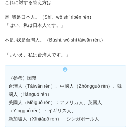
これに対する答え方は
是, 我是日本人。（Shì、wǒ shì rìběn rén）
「はい、私は日本人です。」
不是, 我是台灣人。（Bùshì, wǒ shì táiwān rén.）
「いいえ、私は台湾人です。」
（参考）国籍
台灣人（Táiwān rén）、中國人（Zhōngguó rén）、韓
國人（Hánguó rén）
美國人（Měiguó rén）：アメリカ人、英國人
（Yīngguó rén）：イギリス人、
新加坡人（Xīnjiāpō rén）：シンガポール人