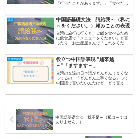
「行ったことがあります。」「食べたこ
とがあります。」など、使う場面は結構
あると思います。その為にも、今回の表
現を学んでいきましょう～「～をしたこ
中国語基礎文法 請給我～（私に
文法
とがあります」を中国語で表...
～をください。）頼みごとの表現
台湾に旅行に行くと、ご飯を食べるため
に飲食店で「メニューをください」と言
ったり、お土産屋さんで「これをくださ
い」と相手にお願いをして物をもらうと
きに使う表現を紹介します。欲しいもの
が見つかっても、「～ください」という
役立つ中国語表現 “越來越
台湾中国語
表現がわからず、買えなか...
～”「ますます～」
台湾の友達の日本語がどんどんうまくな
ってるの！「どんどん上手くなる」って
中国語で言いたいんだけど、どう言えば
いいんだろう？ベッキー‟どんどん”、‟ま
すます”っていうことを言いたいとき
は、”越來越”を使えると便利だよ！今回は
この表現を覚えよう...
中国語基礎文法 我不是～（私は～では
ありません。）