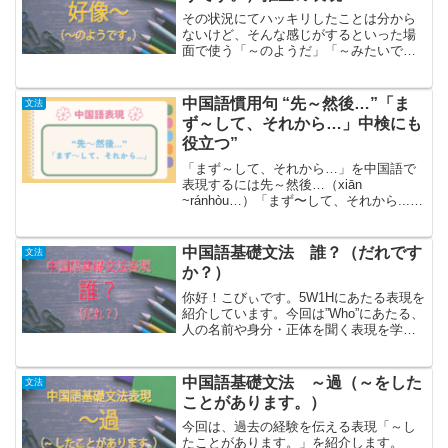
その状況にてハッキリしたことは分から
ないけど、そんな感じがするといった場
面で使う「～のようだ」「～みたいで
す」の表現を学びましょう！「熱がある
から、風邪を引いたみたいだ」、「道に
迷ったようだ」など断定を避けて可能性
中国語慣用句 “先～然後…”「ま
文法
の高い状況・状態を伝えると...
ず～して、それから…」中検にも
役立つ”
「まず～して、それから…」を中国語で
表現するには先～然後…（xiān
~ránhòu…）「まず〜して、それから...」
と動作の順序の表現をする場合には”先〜
然後…”を使います。簡体字では【先〜然
后…】中検などで、問題文は簡体字で出
中国語基礎文法 誰？（だれです
文法
題されるの...
か？）
你好！こびぃです。5W1Hにあたる表現を
紹介しています。今回は”Who”にあたる、
人の名前や身分・正体を聞く表現を学び
ましょう！「だれ？」を中国語で表現す
るには”誰？”（shéi/shuí ?）「彼はだれで
すか？」や「だれが」と「理由」を聞...
中国語基礎文法 ～過（～をした
文法
ことがあります。）
今回は、過去の経験を伝える表現「～し
たことがあります。」を紹介します。