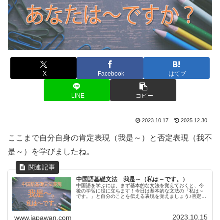
X
Facebook
はてブ
LINE
コピー
2023.10.17
2025.12.30
ここまで自分自身の肯定表現（我是～）と否定表現（我不
是～）を学びましたね。
中国語基礎文法 我是～（私は～です。）
中国語を学ぶには、まず基本的な文法を覚えておくと、今
後の学習に役に立ちます！今日は基本的な文法の「私は～
です。」と自分のことを伝える表現を覚えましょう♪否定の
表現方法はこちらの記事「私は～です。」を中国語で表現
するには我是～。～のところに、...
2023.10.15
www.japawan.com