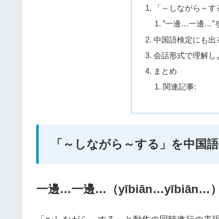
「～しながら～す
”一邊…一邊…
中国語検定にも出
会話形式で理解し
まとめ
関連記事:
「～しながら～する」を中国語
一邊
…
一邊…（yībiān…yībiān…