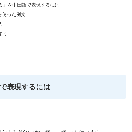
る」を中国語で表現するには
”を使った例文
る
よう
で表現するには
）