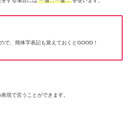
現をする場合
には
”
一邊
…
一邊…”
を使
います。
ので、簡体字表記も覚えておくとGOOD！
の表現で言うことができます。