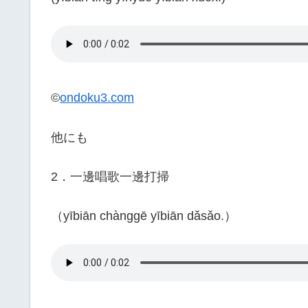
©
ondoku3.com
他にも
2．一邊唱歌一邊打掃
（yībiān chànggē yībiān dǎsǎo.）