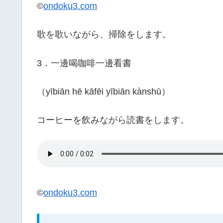
©
ondoku3.com
歌を歌いながら、掃除をします。
3．一邊喝咖啡一邊看書
（yībiān hē kāfēi yībiān kànshū）
コーヒーを飲みながら読書をします。
©
ondoku3.com