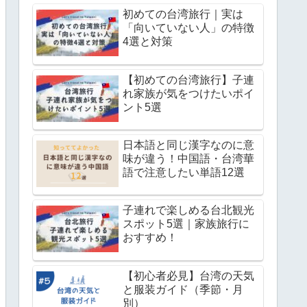
初めての台湾旅行｜実は
「向いていない人」の特徴
4選と対策
【初めての台湾旅行】子連
れ家族が気をつけたいポイ
ント5選
日本語と同じ漢字なのに意
味が違う！中国語・台湾華
語で注意したい単語12選
子連れで楽しめる台北観光
スポット5選｜家族旅行に
おすすめ！
【初心者必見】台湾の天気
と服装ガイド（季節・月
別）