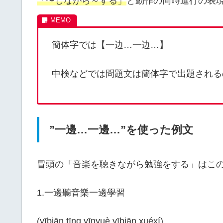
「〜しながら～する」
と動作の同時進行の表
簡体字では【一边…一边…】
中検などでは問題文は簡体字で出題される
”一邊…一邊…”を使った例文
冒頭の「音楽を聴きながら勉強をする」はこ
1.一邊聽音樂一邊學習
(yībiān tīng yīnyuè yībiān xuéxí)