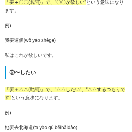
「要＋〇〇(名詞)」で、”〇〇が欲しい”
という意味になり
ます。
例)
我要這個(wǒ yào zhège)
私はこれが欲しいです。
②〜したい
「要＋△△(動詞)」で、”△△したい”、”△△するつもりで
す”
という意味になります。
例)
她要去北海道(tā yào qù běihǎidào)