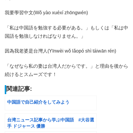
我要學習中文(Wǒ yào xuéxí zhōngwén)
「私は中国語を勉強する必要がある。」もしくは「私は中
国語を勉強しなければなりません。」
因為我老婆是台灣人(Yīnwèi wǒ lǎopó shì táiwān rén)
「なぜなら私の妻は台湾人だからです。」と理由を後から
続けるとスムーズです！
関連記事:
中国語で自己紹介をしてみよう
台湾ニュース記事から学ぶ中国語 #大谷選
手 ドジャース 優勝