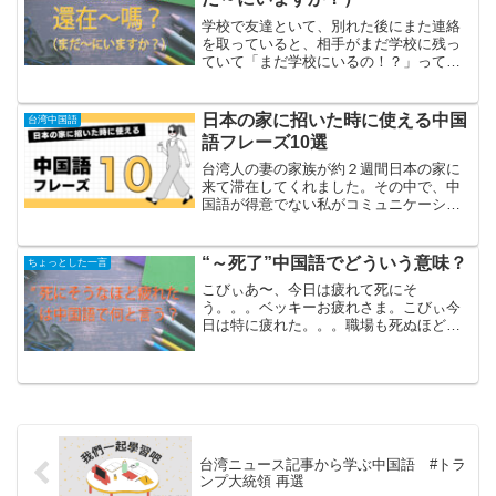
学校で友達といて、別れた後にまた連絡
を取っていると、相手がまだ学校に残っ
ていて「まだ学校にいるの！？」ってい
うシチュエーションあるんじゃないです
か？そんなシーンで使う、「まだ(場所)に
いるの？」の表現を紹介します！「まだ
日本の家に招いた時に使える中国
台湾中国語
～にいますか？」を中...
語フレーズ10選
台湾人の妻の家族が約２週間日本の家に
来て滞在してくれました。その中で、中
国語が得意でない私がコミュニケーショ
ンとして便利だなと感じた表現を紹介し
ます。中国語が堪能ではない私が使った
表現をそのまま紹介しますので、文法的
“～死了”中国語でどういう意味？
ちょっとした一言
に必ずしも正しいわけでは...
こびぃあ〜、今日は疲れて死にそ
う。。。ベッキーお疲れさま。こびぃ今
日は特に疲れた。。。職場も死ぬほど暑
かったし。上のフレーズのような、「死
にそうなほど〜」という少し大袈裟な言
い方をすることがありますよね。この
「死にそうなほど〜」は中国語でな...
台湾ニュース記事から学ぶ中国語 #トラ
ンプ大統領 再選