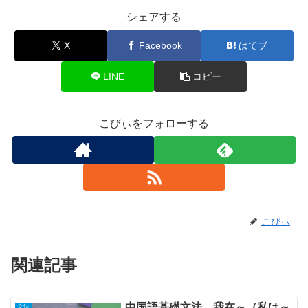
シェアする
X
Facebook
はてブ
LINE
コピー
こびぃをフォローする
こびぃ
関連記事
中国語基礎文法 我在～（私は～
文法