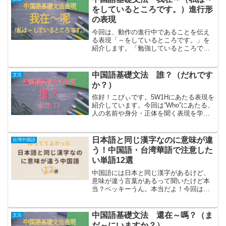
をしているところです。）進行形
の表現
今回は、動作の進行中であることを伝え
る表現「～をしているところです。」を
紹介します。「勉強しているところで
す。」、「見ているところです。」な
ど、今何をしているかを伝える場面は結
構あると思います。その為にも、今回の
中国語基礎文法 誰？（だれです
文法
表現を学んでいきましょう～「...
か？）
你好！こびぃです。5W1Hにあたる表現を
紹介しています。今回は”Who”にあたる、
人の名前や身分・正体を聞く表現を学び
ましょう！「だれ？」を中国語で表現す
るには”誰？”（shéi/shuí ?）「彼はだれで
すか？」や「だれが」と「理由」を聞...
日本語と同じ漢字なのに意味が違
台湾中国語
う！中国語・台湾華語で注意した
い単語12選
中国語には日本と同じ漢字があるけど、
意味が違う言葉があるって聞いたけど本
当？ベッキーうん。本当だよ！今回は日
本語と意味が違う中国語を紹介するね！
台湾旅行や台湾華語などの中国語勉強を
始めると、「この漢字、日本語と同じな
中国語基礎文法 還在～嗎？（ま
文法
のに意味が違う！」と戸惑...
だ～にいますか？）