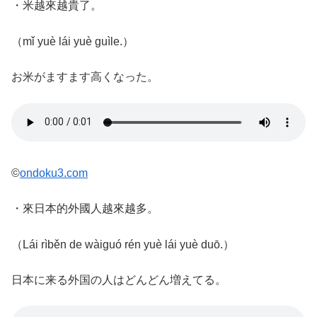
・米越來越貴了。
（mǐ yuè lái yuè guìle.）
お米がますます高くなった。
©
ondoku3.com
・來日本的外國人越來越多。
（Lái rìběn de wàiguó rén yuè lái yuè duō.）
日本に来る外国の人はどんどん増えてる。