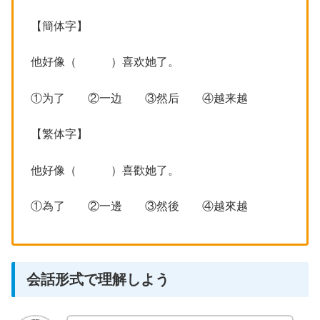
【簡体字】
他好像（ ）喜欢她了。
①为了 ②一边 ③然后 ④越来越
【繁体字】
他好像（ ）喜歡她了。
①為了 ②一邊 ③然後 ④越來越
会話形式で理解しよう