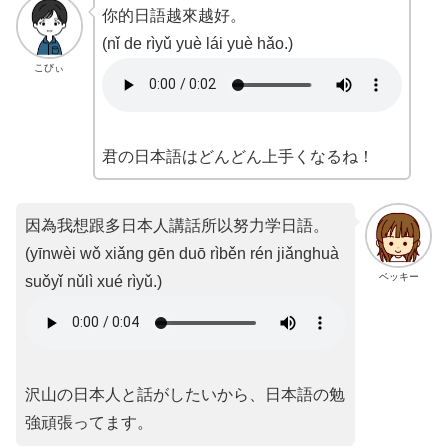
你的日語越來越好。
(nǐ de rìyǔ yuè lái yuè hǎo.)
こびぃ
君の日本語はどんどん上手くなるね！
因為我想跟多日本人講話所以努力学日語。
(yīnwèi wǒ xiǎng gēn duō rìběn rén jiǎnghuà
ベッキー
suǒyǐ nǔlì xué rìyǔ.)
沢山の日本人と話がしたいから、日本語の勉
強頑張ってます。