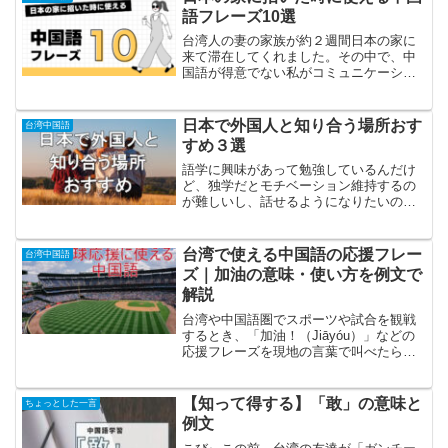
語フレーズ10選
台湾人の妻の家族が約２週間日本の家に
来て滞在してくれました。その中で、中
国語が得意でない私がコミュニケーショ
ンとして便利だなと感じた表現を紹介し
ます。中国語が堪能ではない私が使った
表現をそのまま紹介しますので、文法的
日本で外国人と知り合う場所おす
台湾中国語
に必ずしも正しいわけでは...
すめ３選
語学に興味があって勉強しているんだけ
ど、独学だとモチベーション維持するの
が難しいし、話せるようになりたいのに
相手がいないと何もできない。。。外国
の人と知り合う方法は何があるのかな？
そんな方のために記事です。語学を勉強
台湾で使える中国語の応援フレー
台湾中国語
しているのは「いつか話せ...
ズ｜加油の意味・使い方を例文で
解説
台湾や中国語圏でスポーツや試合を観戦
するとき、「加油！（Jiāyóu）」などの
応援フレーズを現地の言葉で叫べたら気
持ちが一気に盛り上がりますよね。初め
て中国語を学ぶ人でも覚えやすい、応
援・励ましに使える定番フレーズをまと
【知って得する】「敢」の意味と
ちょっとした一言
めました。この記事で...
例文