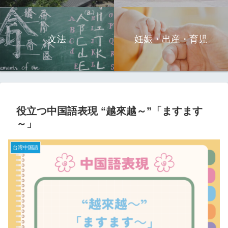
文法
妊娠・出産・育児
役立つ中国語表現 “越來越～”「ますます
～」
台湾中国語