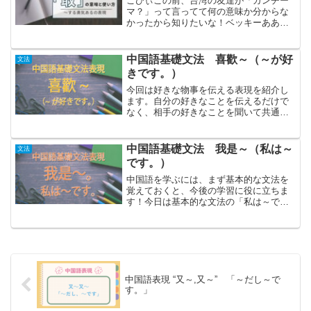
こびぃこの前、台湾の友達が「ガンチー
マ？」って言ってて何の意味か分からな
かったから知りたいな！ベッキーああ、
多分それは「敢吃嗎？」だね。こびぃ
「敢」？ベッキーうん、「能」や「會」
と同じ動詞につけて使う助動詞だよ。こ
中国語基礎文法 喜歡～（～が好
文法
びぃ「能」や「會」はテキス...
きです。）
今回は好きな物事を伝える表現を紹介し
ます。自分の好きなことを伝えるだけで
なく、相手の好きなことを聞いて共通の
好きなことが見つかれば距離感が縮まり
ますよね！そうなる為にも、今回の表現
を学んでいきましょう～「～が好きで
中国語基礎文法 我是～（私は～
文法
す」を中国語で表現するには...
です。）
中国語を学ぶには、まず基本的な文法を
覚えておくと、今後の学習に役に立ちま
す！今日は基本的な文法の「私は～で
す。」と自分のことを伝える表現を覚え
ましょう♪否定の表現方法はこちらの記事
「私は～です。」を中国語で表現するに
は我是～。～のところに、...
中国語表現 “又～,又～” 「～だし～で
す。」