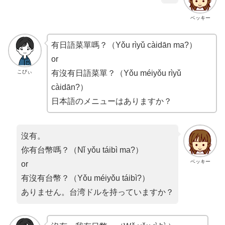
ベッキー
有日語菜單嗎？（Yǒu rìyǔ càidān ma?）
or
こびぃ
有沒有日語菜單？（Yǒu méiyǒu rìyǔ
càidān?）
日本語のメニューはありますか？
沒有。
你有台幣嗎？（Nǐ yǒu táibì ma?）
ベッキー
or
有沒有台幣？（Yǒu méiyǒu táibì?）
ありません。台湾ドルを持っていますか？