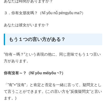
あなたは時間がありますか？
３．你有女朋友嗎？（Nǐ yǒu nǚ péngyǒu ma?）
あなたは彼女がいますか？
もう１つの言い方がある？
”你有～嗎？”という表現の他に、同じ意味でもう１つ言い
方があります。
你有沒有～？（
Nǐ yǒu méiyǒu ~?
）
「”有”+”沒有”」と肯定と否定を一緒に言って、疑問文とし
て言うことができます。(この言い方を”反復疑問文”と言い
ます。)