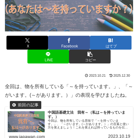
X
Facebook
はてブ
LINE
コピー
2023.10.21
2025.12.30
全回は、物を所有している「～を持っています。」、「～
がいます。(～があります。）」の表現を学びましたね。
中国語基礎文法 我有～（私は～を持っていま
す。）
今回は、物を所有している意味で「～を持っていま
す。」、「～がいます。(～があります。）」の言葉と使い
方を覚えましょう！これを覚えれば持っているものを伝え
ることができるので、是非覚えましょう！「私は～を持っ
ています。」を中国語で表現するには我...
2023.10.19
www.japawan.com