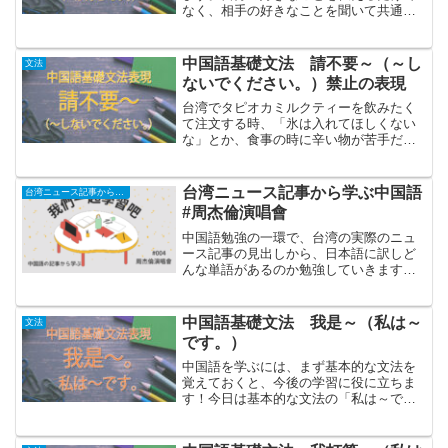
なく、相手の好きなことを聞いて共通の
好きなことが見つかれば距離感が縮まり
ますよね！そうなる為にも、今回の表現
を学んでいきましょう～「～が好きで
中国語基礎文法 請不要～（～し
文法
す」を中国語で表現するには...
ないでください。）禁止の表現
台湾でタピオカミルクティーを飲みたく
て注文する時、「氷は入れてほしくない
な」とか、食事の時に辛い物が苦手だか
ら「あまり辛い味付けにしてほしくない
な」など、して欲しくないことを伝える
表現「～しないでください」を紹介しま
台湾ニュース記事から学ぶ中国語
台湾ニュース記事から学ぶ中国語
す。して欲しくないことを...
#周杰倫演唱會
中国語勉強の一環で、台湾の実際のニュ
ース記事の見出しから、日本語に訳しど
んな単語があるのか勉強していきます。
この記事では、私自身の中国語学習記事
でもあるので、間違うこともあるかもし
れません。そんな時は、是非教えてくだ
中国語基礎文法 我是～（私は～
文法
さい！今回の記事今回は周...
です。）
中国語を学ぶには、まず基本的な文法を
覚えておくと、今後の学習に役に立ちま
す！今日は基本的な文法の「私は～で
す。」と自分のことを伝える表現を覚え
ましょう♪否定の表現方法はこちらの記事
「私は～です。」を中国語で表現するに