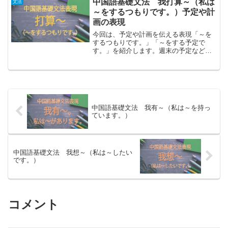
中国語基礎文法 我打算～（私は
文法
は我是～。～のところに、...
～をするつもりです。）予定や計
画の表現
今回は、予定や計画を伝える表現「～を
するつもりです。」「～をする予定で
す。」を紹介します。週末の予定などを
聞かれたときに、まだ決まってはいない
けど「こんなことしようかな～」と漠然
と考えているときに使える表現ですの
で、覚えていきましょう。「私...
中国語基礎文法 我有～（私は～を持っ
ています。）
中国語基礎文法 我想～（私は～したい
です。）
コメント