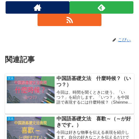
こびぃ
関連記事
中国語基礎文法 什麼時候？（い
文法
つ？）
今回は、時間を聞くときに使う、「い
つ？」を紹介します。「いつ？」を中国
語で表現するには什麼時候？（Shénme
shíhòu？）「いつ」と聞くときには”什麼
時候”を使います。英語でいうところ
の”When”にあたります。”什麼時候”を使
中国語基礎文法 喜歡～（～が好
文法
うとき...
きです。）
今回は好きな物事を伝える表現を紹介し
ます。自分の好きなことを伝えるだけで