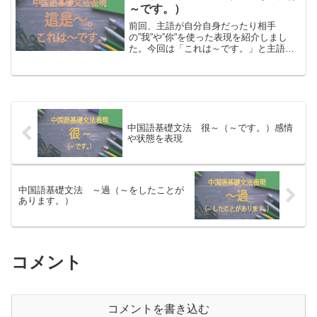
邊…一邊…（yībiān...
～です。）
前回、主語が自分自身だったり相手
の”我”や”你”を使った表現を紹介しまし
た。今回は「これは～です。」と主語を
変えた表現を学びましょう。主語を変え
るだけで、表現のバリエーションが広く
なりますよ！「これは～です。」を中国
語で表現するには這是～。...
中国語基礎文法 很～（～です。）感情
や状態を表現
中国語基礎文法 ～過（～をしたことが
あります。）
コメント
コメントを書き込む