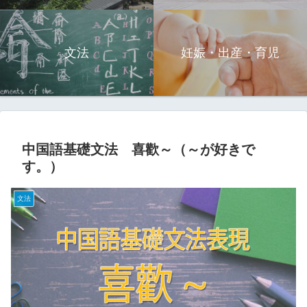
文法
妊娠・出産・育児
中国語基礎文法 喜歡～（～が好きで
す。）
文法