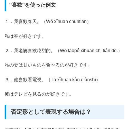
”喜歡”を使った例文
１．我喜歡春天。（Wǒ xǐhuān chūntiān）
私は春が好きです。
２．我老婆喜歡吃甜的。（Wǒ lǎopó xǐhuān chī tián de.）
私の妻は甘いものを食べるのが好きです。
３．他喜歡看電視。（Tā xǐhuān kàn diànshì）
彼はテレビを見るのが好きです。
否定形として表現する場合は？