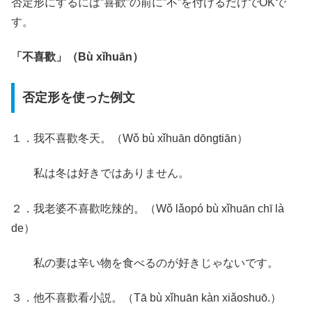
否定形にするには”喜歡”の前に”不”を付けるだけでOKで
す。
「不喜歡」（Bù xǐhuān）
否定形を使った例文
１．我不喜歡冬天。（Wǒ bù xǐhuān dōngtiān）
私は冬は好きではありません。
２．我老婆不喜歡吃辣的。（Wǒ lǎopó bù xǐhuān chī là
de）
私の妻は辛い物を食べるのが好きじゃないです。
３．他不喜歡看小説。（Tā bù xǐhuān kàn xiǎoshuō.）