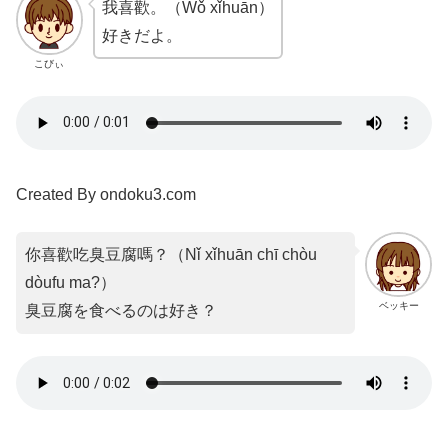
我喜歡。（Wǒ xǐhuān）
好きだよ。
こびぃ
Created By ondoku3.com
你喜歡吃臭豆腐嗎？（
Nǐ xǐhuān chī chòu
dòufu ma?
）
ベッキー
臭豆腐を食べるのは好き？