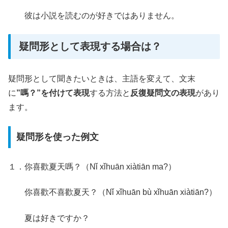
彼は小説を読むのが好きではありません。
疑問形として表現する場合は？
疑問形として聞きたいときは、主語を変えて、文末
に
”嗎？”を付けて表現
する方法と
反復疑問文の表現
があり
ます。
疑問形を使った例文
１．你喜歡夏天嗎？（Nǐ xǐhuān xiàtiān ma?）
你喜歡不喜歡夏天？（Nǐ xǐhuān bù xǐhuān xiàtiān?
）
夏は好きですか？