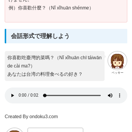
例）你喜歡什麼？（Nǐ xǐhuān shénme）
会話形式で理解しよう
你喜歡吃臺灣的菜嗎？（Nǐ xǐhuān chī táiwān
de cài ma?）
ベッキー
あなたは台湾の料理食べるの好き？
Created By ondoku3.com