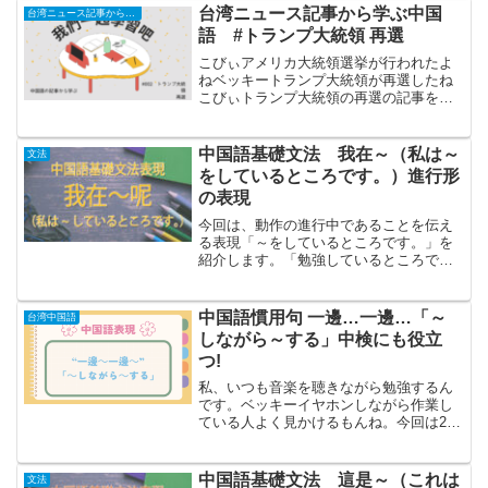
現を学んでいきましょう～「～をしたこ
台湾ニュース記事から学ぶ中国
台湾ニュース記事から学ぶ中国語
とがあります」を中国語で表...
語 #トランプ大統領 再選
こびぃアメリカ大統領選挙が行われたよ
ねベッキートランプ大統領が再選したね
こびぃトランプ大統領の再選の記事を見
てみよう！中国語勉強の一環で、台湾の
実際のニュース記事の見出しから、日本
語に訳しどんな単語があるのか勉強して
中国語基礎文法 我在～（私は～
文法
いきます。この記事では、...
をしているところです。）進行形
の表現
今回は、動作の進行中であることを伝え
る表現「～をしているところです。」を
紹介します。「勉強しているところで
す。」、「見ているところです。」な
ど、今何をしているかを伝える場面は結
構あると思います。その為にも、今回の
中国語慣用句 一邊…一邊…「～
台湾中国語
表現を学んでいきましょう～「...
しながら～する」中検にも役立
つ!
私、いつも音楽を聴きながら勉強するん
です。ベッキーイヤホンしながら作業し
ている人よく見かけるもんね。今回は2つ
の動作を同時に行う「～しながら～す
る。」の言い方を覚えようね！「～しな
がら～する」を中国語で表現するには一
中国語基礎文法 這是～（これは
文法