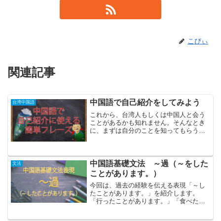
こびぃ
関連記事
中国語で自己紹介をしてみよう
台湾中国語
これから、台湾人もしくは中国人と会う
ことがあるかも知れません。そんなとき
に、まずは自分のことを知ってもらう為
に、中国語で簡単な自己紹介ができるよ
うになりましょう♫私の名前は〇〇で
す。我叫○○ （私の名前は〇〇です）我
叫小林。(Wǒ jiào...
中国語基礎文法 ～過（～をした
文法
ことがあります。）
今回は、過去の経験を伝える表現「～し
たことがあります。」を紹介します。
「行ったことがあります。」「食べたこ
とがあります。」など、使う場面は結構
あると思います。その為にも、今回の表