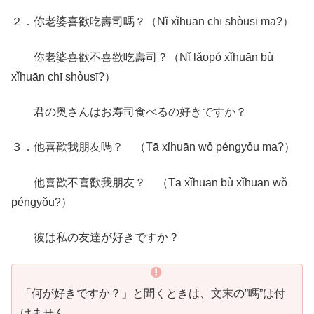
２．你老婆喜歡吃壽司嗎？（Nǐ xǐhuān chī shòusī ma?）
你老婆喜歡不喜歡吃壽司？（Nǐ lǎopó xǐhuān bù
xǐhuān chī shòusī?）
君の奥さんはお寿司食べるの好きですか？
３．他喜歡我朋友嗎？ （Tā xǐhuān wǒ péngyǒu ma?）
他喜歡不喜歡我朋友？ （Tā xǐhuān bù xǐhuān wǒ
péngyǒu?）
彼は私の友達が好きですか？
「何が好きですか？」と聞くときは、文末の”嗎”は付
けません。